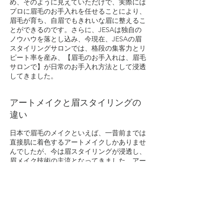
め、そのように見えていただけで、実際には
プロに眉毛のお手入れを任せることにより、
眉毛が育ち、自眉でもきれいな眉に整えるこ
とができるのです。さらに、JESAは独自の
ノウハウを落とし込み、今現在、JESAの眉
スタイリングサロンでは、格段の集客力とリ
ピート率を産み、【眉毛のお手入れは、眉毛
サロンで】が日常のお手入れ方法として浸透
してきました。
アートメイクと眉スタイリングの
違い
日本で眉毛のメイクといえば、一昔前までは
直接肌に着色するアートメイクしかありませ
んでしたが、今は眉スタイリングが浸透し、
眉メイク技術の主流となってきました。アー
トメイクは、1度行うと何年も消えないとい
うメリットがありますが、赤・青・オレンジ
などに変色したり、ピグメント（アートメイ
クで肌に入れるカラー）が肌質に合わずアレ
ルギーを起こすというデメリットもありま
す。何より、年齢と共に変わる骨格や、メイ