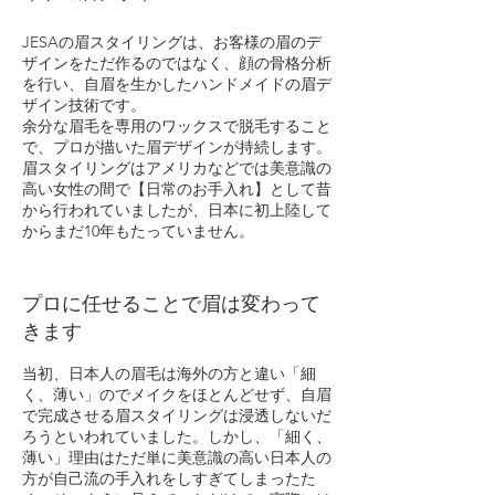
JESAの眉スタイリングは、お客様の眉のデ
ザインをただ作るのではなく、顔の骨格分析
を行い、自眉を生かしたハンドメイドの眉デ
ザイン技術です。
余分な眉毛を専用のワックスで脱毛すること
で、プロが描いた眉デザインが持続します。
眉スタイリングはアメリカなどでは美意識の
高い女性の間で【日常のお手入れ】として昔
から行われていましたが、日本に初上陸して
からまだ10年もたっていません。
プロに任せることで眉は変わって
きます
当初、日本人の眉毛は海外の方と違い「細
く、薄い」のでメイクをほとんどせず、自眉
で完成させる眉スタイリングは浸透しないだ
ろうといわれていました。しかし、「細く、
薄い」理由はただ単に美意識の高い日本人の
方が自己流の手入れをしすぎてしまったた