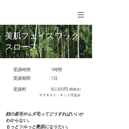
美肌フェイスワック
スコース
​受講時間
​1時間
​受講期間
1日
​受講料
80,000円
(税抜き)
※テキスト・キット代込み
顔の産毛やムダ毛ってどうすればいいか
わからない。
もっとツルっと艶肌になりたい。