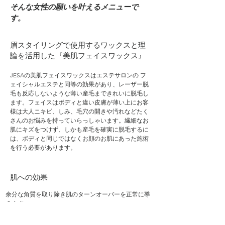
​そんな女性の願いを叶えるメニューで
す。
眉スタイリングで使用するワックスと理
論を活用した『美肌フェイスワックス』
JESAの美肌フェイスワックスはエステサロンの フ
ェイシャルエステと同等の効果があり、レーザー脱
毛も反応しないような薄い産毛まできれいに脱毛し
ます。フェイスはボディと違い皮膚が薄い上にお客
様は大人ニキビ、しみ、毛穴の開きや汚れなどたく
さんのお悩みを持っていらっしゃいます。繊細なお
肌にキズをつけず、しかも産毛を確実に脱毛するに
は、ボディと同じではなくお顔のお肌にあった施術
を行う必要があります。
​肌への効果
余分な角質を取り除き肌のターンオーバーを正常に導
きます。
レーザーにも反応しないような細い産毛も脱毛しま
す。